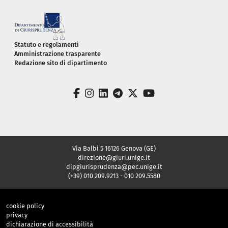
Piè di pagina
Statuto e regolamenti
Amministrazione trasparente
Redazione sito di dipartimento
facebook
instagram
linkedin
telegram
twitter
youtube
Via Balbi 5 16126 Genova (GE)
direzione@giuri.unige.it
dipgiurisprudenza@pec.unige.it
(+39) 010 209.9213 - 010 209.5580
cookie policy
privacy
dichiarazione di accessibilità