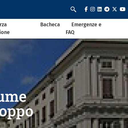
facebook
instagram
linkedin
telegra
twit
y
Cerca
rza
Bacheca
Emergenze e
ione
FAQ
lume
Roppo