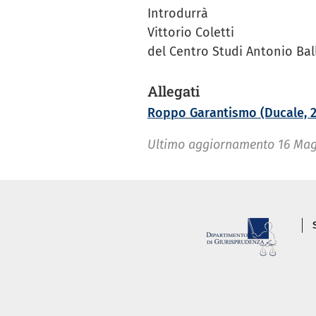
Introdurrà
Vittorio Coletti
del Centro Studi Antonio Bal
Allegati
Roppo Garantismo (Ducale, 2
Ultimo aggiornamento
16 Mag
P