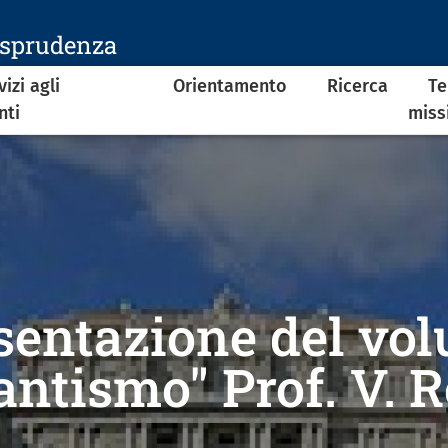
isprudenza
vizi agli
Orientamento
Ricerca
Te
nti
miss
sentazione del vo
antismo" Prof. V. 