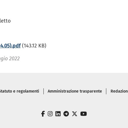
letto
4.05).pdf
(143.12 KB)
gio 2022
iè di pagina
Statuto e regolamenti
Amministrazione trasparente
Redazione
facebook
instagram
linkedin
telegram
twitter
youtube