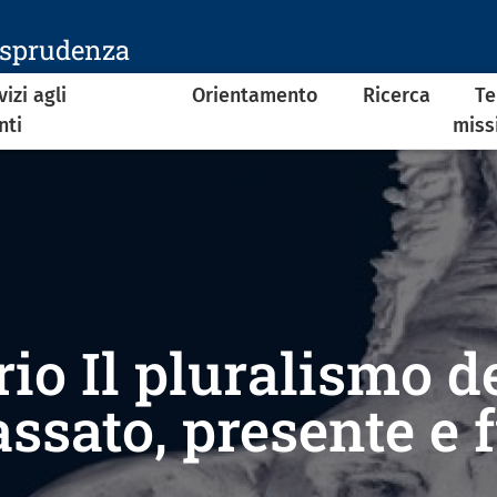
isprudenza
vizi agli
Orientamento
Ricerca
Te
nti
miss
io Il pluralismo d
assato, presente e 