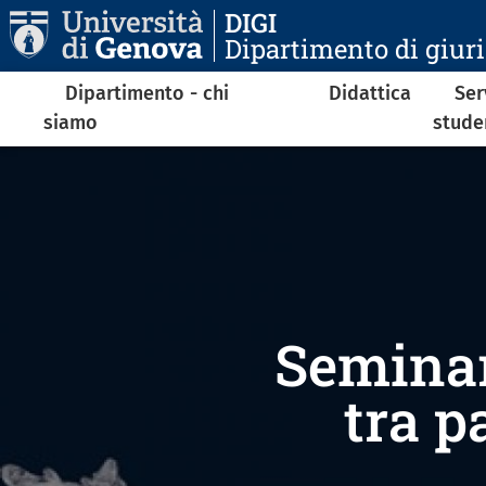
Salta al contenuto principale
DIGI
Dipartimento di giur
Navigazione principale
Dipartimento - chi
Didattica
Ser
siamo
stude
Seminar
tra p