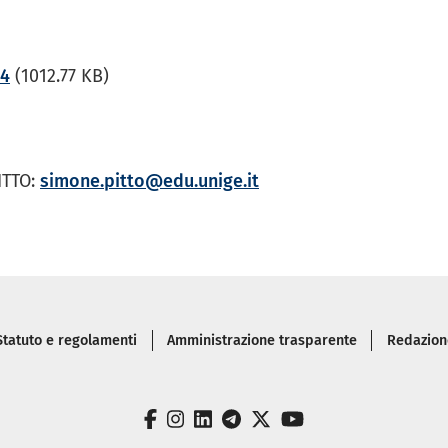
24
(1012.77 KB)
ITTO:
simone.pitto@edu.unige.it
iè di pagina
Statuto e regolamenti
Amministrazione trasparente
Redazione
facebook
instagram
linkedin
telegram
twitter
youtube