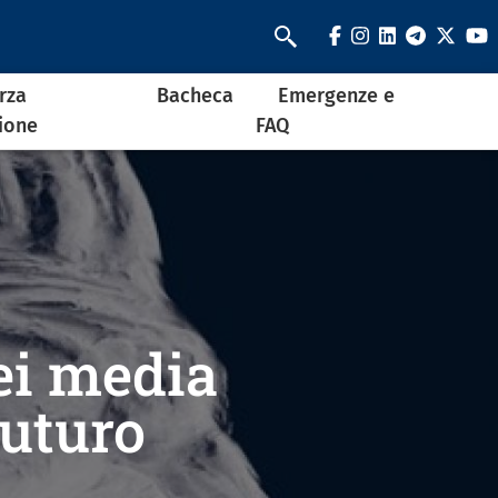
facebook
instagram
linkedin
telegra
twit
y
Cerca
rza
Bacheca
Emergenze e
ione
FAQ
ei media
futuro