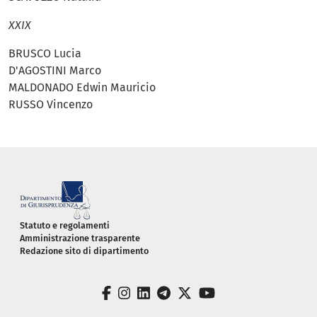
XXIX
BRUSCO Lucia
D'AGOSTINI Marco
MALDONADO Edwin Mauricio
RUSSO Vincenzo
Piè di pagina
Statuto e regolamenti
Amministrazione trasparente
Redazione sito di dipartimento
facebook
instagram
linkedin
telegram
twitter
youtube